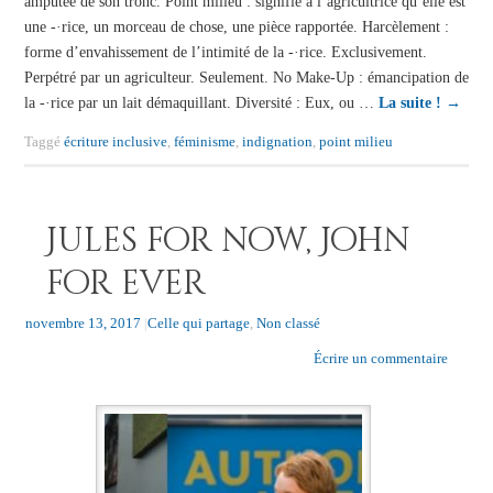
amputée de son tronc. Point milieu : signifie à l’agricultrice qu’elle est
une -·rice, un morceau de chose, une pièce rapportée. Harcèlement :
forme d’envahissement de l’intimité de la -·rice. Exclusivement.
Perpétré par un agriculteur. Seulement. No Make-Up : émancipation de
la -·rice par un lait démaquillant. Diversité : Eux, ou …
La suite !
→
Taggé
écriture inclusive
,
féminisme
,
indignation
,
point milieu
Jules for now, John
for ever
novembre 13, 2017
|
Celle qui partage
,
Non classé
Écrire un commentaire