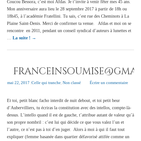
Coucou Bessora, c’est moi Afdas. Je t’invite à venir fêter mes 45 ans.
Mon anniversaire aura lieu le 28 septembre 2017 à partir de 18h ou
18h45, à l’académie Fratellini. Tu sais, c’est rue des Cheminots à La
Plaine Saint-Denis. Merci de confirmer ta venue. Afdas et moi on se
rencontre en 2011, pendant un conseil syndical d’auteurs à lunettes et
…
La suite !
→
franceinsoumise@gmai
mai 22, 2017
|
Celle qui tranche
,
Non classé
Écrire un commentaire
Et toi, petit blanc facho interdit de nuit debout, et toi petit beur
d’Aubervilliers, tu écriras la constitution avec des intellos, compte-là-
dessus. L’intello quand il est de gauche, t’attribue autant de valeur qu’à
son propre nombril : c’est lui qui décide ce que vous valez l’un et
l’autre, ce n’est pas à toi d’en juger. Alors à moi à qui il faut tout
expliquer (femme basanée dans quartier défavorisé attifée comme un