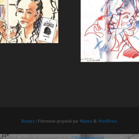
Bessora
| Fièrement propulsé par
Mantra
&
WordPress.
l media & sharing icons powered by
UltimatelySocial