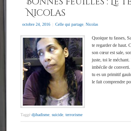
Bonnes feuilles : Le 
Nicolas
octobre 24, 2016
|
Celle qui partage
,
Nicolas
Quoique tu fasses, S
te regarder de haut. C
son cœur est sale, so
juste, toi le méchant.
imbécile de converti. 
tu es un primitif gaulo
le fait comprendre p
Taggé
djihadisme
,
suicide
,
terrorisme