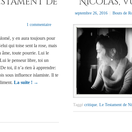
Testament de
Nicolas, v
septembre 26, 2016
|
Bouts de R
1 commentaire
alomé, y en aura toujours pour
elui qui toise sent la rose, mais
n âme, toute pourrie. Lui le
 Lui le penseur libre, toi un
De toi, il n’a rien à apprendre:
is sous influence islamiste. Il te
oliment.
La suite !
→
Taggé
critique
,
Le Testament de Ni