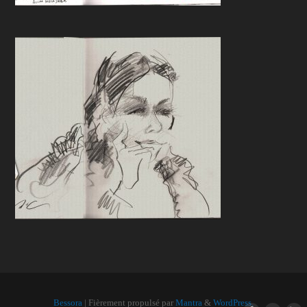
Bessora
| Fièrement propulsé par
Mantra
&
WordPress.