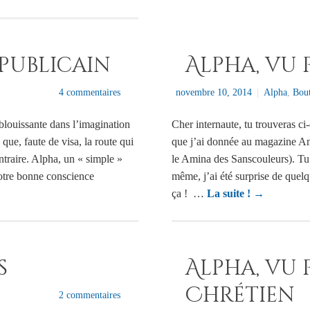
épublicain
Alpha, vu 
4 commentaires
novembre 10, 2014
|
Alpha
,
Bout
blouissante dans l’imagination
Cher internaute, tu trouveras ci
que, faute de visa, la route qui
que j’ai donnée au magazine Am
ntraire. Alpha, un « simple »
le Amina des Sanscouleurs). Tu 
otre bonne conscience
même, j’ai été surprise de quelq
ça ! …
La suite !
→
s
Alpha, vu 
Chrétien
2 commentaires