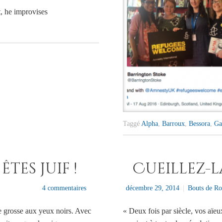
, he improvises
Taggé
Alpha
,
Barroux
,
Bessora
,
Ga
tes juif !
Cueillez-la
4 commentaires
décembre 29, 2014
|
Bouts de Ro
e grosse aux yeux noirs. Avec
« Deux fois par siècle, vos aïeu