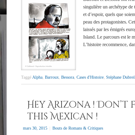
singulière un archétype de t
et d’espoir, quels que soien
peau des protagonistes. Cet
laissés par les émigrés euro
Island. Le parcours est le 
L’histoire recommence, da
Taggé
Alpha
,
Barroux
,
Bessora
,
Cases d'Histoire
,
Stéphane Dubrei
Hey Arizona ! Don’t 
this Mexican !
mars 30, 2015
|
Bouts de Romans & Critiques