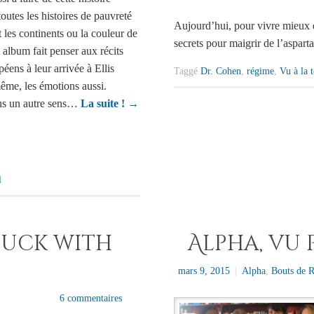
outes les histoires de pauvreté
Aujourd’hui, pour vivre mieux 
t les continents ou la couleur de
secrets pour maigrir de l’aspart
 album fait penser aux récits
péens à leur arrivée à Ellis
Taggé
Dr. Cohen
,
régime
,
Vu à la t
même, les émotions aussi.
ns un autre sens…
La suite !
→
l
fuck with
Alpha, vu 
mars 9, 2015
|
Alpha
,
Bouts de 
6 commentaires