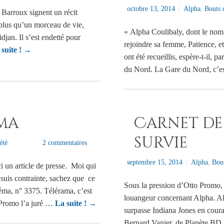
octobre 13, 2014
|
Alpha
,
Bouts 
t Barroux signent un récit
e plus qu’un morceau de vie,
« Alpha Coulibaly, dont le nom 
jan. Il s’est endetté pour
rejoindre sa femme, Patience, et 
 suite !
→
ont été recueillis, espère-t-il, 
du Nord. La Gare du Nord, c’es
ama
Carnet de
survie
été
2 commentaires
septembre 15, 2014
|
Alpha
,
Bou
ci un article de presse. Moi qui
 suis contrainte, sachez que ce
Sous la pression d’Otto Promo, u
éma, n° 3375. Télérama, c’est
louangeur concernant Alpha. Alp
 Promo l’a juré …
La suite !
→
surpasse Indiana Jones en courag
Bernard Vanier, de Planète BD, 