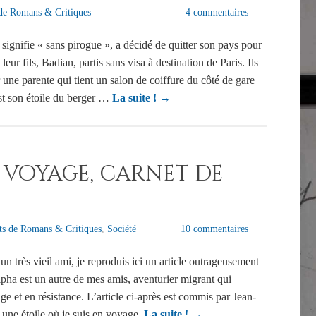
de Romans & Critiques
4 commentaires
signifie « sans pirogue », a décidé de quitter son pays pour
leur fils, Badian, partis sans visa à destination de Paris. Ils
par une parente qui tient un salon de coiffure du côté de gare
t son étoile du berger …
La suite !
→
 voyage, carnet de
ts de Romans & Critiques
,
Société
10 commentaires
n très vieil ami, je reproduis ici un article outrageusement
ha est un autre de mes amis, aventurier migrant qui
e et en résistance. L’article ci-après est commis par Jean-
une étoile où je suis en voyage.
La suite !
→