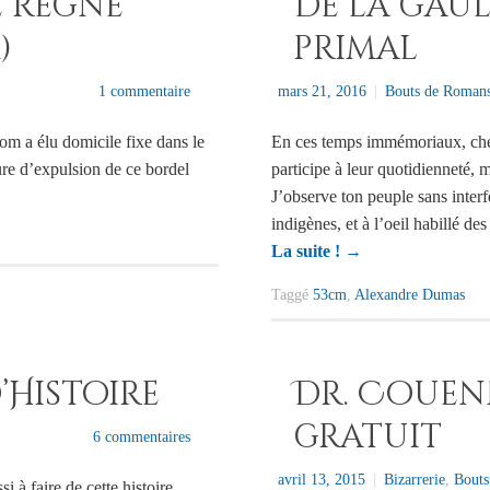
e règne
De la gaul
)
primal
1 commentaire
mars 21, 2016
|
Bouts de Romans
om a élu domicile fixe dans le
En ces temps immémoriaux, che
re d’expulsion de ce bordel
participe à leur quotidienneté, 
J’observe ton peuple sans interfé
indigènes, et à l’oeil habillé de
La suite !
→
Taggé
53cm
,
Alexandre Dumas
’Histoire
Dr. Couenn
gratuit
6 commentaires
avril 13, 2015
|
Bizarrerie
,
Bouts
i à faire de cette histoire