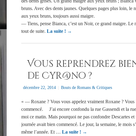
des dents grises. Un grand maigre aux yeux bruns ; Bianca 
bruns. Avec des dents jaunes. Quelques pages plus loin, le na
aux yeux bruns, toujours aussi maigre.
— Tiens, pense Bianca, c’est un Noir, ce grand maigre. Le na
tout de suite.
La suite !
→
Vous reprendrez bie
de Cyr@no ?
décembre 22, 2014
|
Bouts de Romans & Critiques
« — Roxane ? Vous vous appelez vraiment Roxane ? Vous ? 
commencé. J’ai encore confondu la rue Gassendi et la rue 
moi ce matin. Mais pourquoi ne pas confondre Descartes et 
journée avait bien commencé. Le jour, la semaine, le mois s
même l’année. Et …
La suite !
→