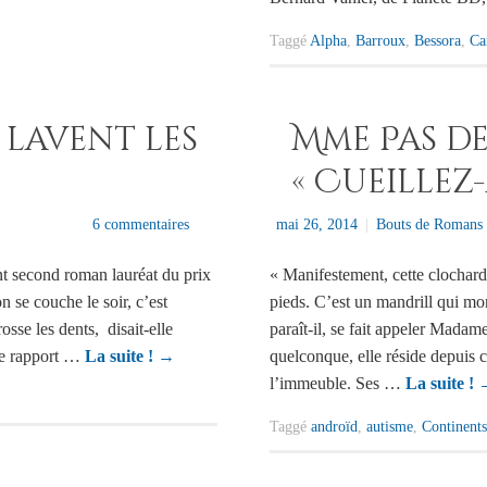
Taggé
Alpha
,
Barroux
,
Bessora
,
Ca
 lavent les
Mme Pas d
« Cueillez-
6 commentaires
mai 26, 2014
|
Bouts de Romans 
nt second roman lauréat du prix
« Manifestement, cette clocharde
se couche le soir, c’est
pieds. C’est un mandrill qui mon
osse les dents, disait-elle
paraît-il, se fait appeler Mad
 ce rapport …
La suite !
→
quelconque, elle réside depuis c
l’immeuble. Ses …
La suite !
Taggé
androïd
,
autisme
,
Continents