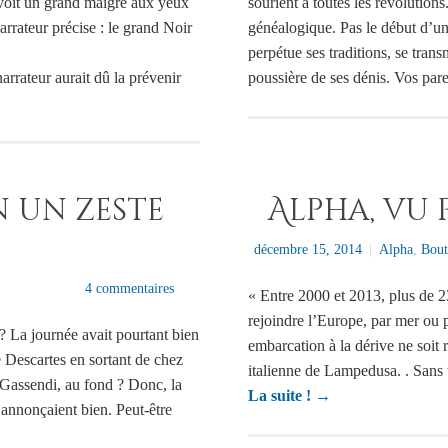
voit un grand maigre aux yeux
sourient à toutes les révolution
rrateur précise : le grand Noir
généalogique. Pas le début d’un
perpétue ses traditions, se trans
rrateur aurait dû la prévenir
poussière de ses dénis. Vos pa
n un zeste
Alpha, vu 
décembre 15, 2014
|
Alpha
,
Bout
4 commentaires
« Entre 2000 et 2013, plus de 2
rejoindre l’Europe, par mer ou 
La journée avait pourtant bien
embarcation à la dérive ne soit 
Descartes en sortant de chez
italienne de Lampedusa. . Sans
Gassendi, au fond ? Donc, la
La suite !
→
’annonçaient bien. Peut-être