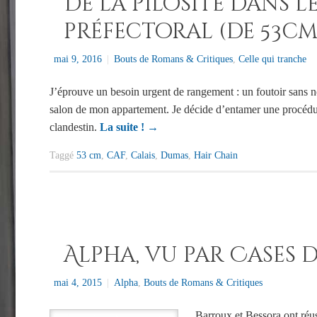
De la pilosité dans l
préfectoral (de 53cm
mai 9, 2016
|
Bouts de Romans & Critiques
,
Celle qui tranche
J’éprouve un besoin urgent de rangement : un foutoir sans n
salon de mon appartement. Je décide d’entamer une procédu
clandestin.
La suite !
→
Taggé
53 cm
,
CAF
,
Calais
,
Dumas
,
Hair Chain
Alpha, vu par Cases d
mai 4, 2015
|
Alpha
,
Bouts de Romans & Critiques
Barroux et Bessora ont réuss