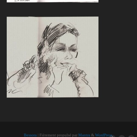
Bessora
| Fièrement propulsé par
Mantra
&
WordPress.