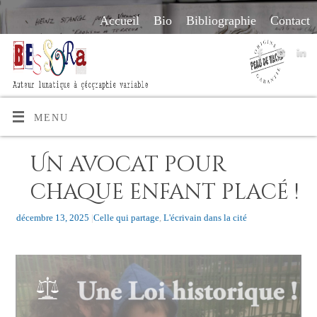
Accueil
Bio
Bibliographie
Contact
MENU
Un avocat pour
chaque enfant placé !
décembre 13, 2025
|
Celle qui partage
,
L'écrivain dans la cité