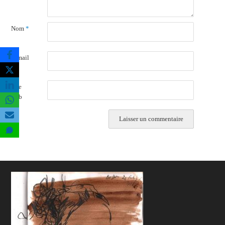
Nom
*
E-mail
*
Site
web